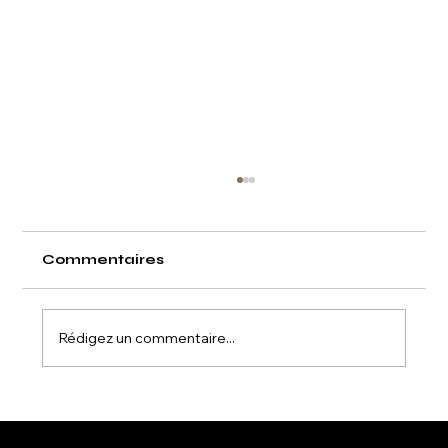
Commentaires
Rédigez un commentaire...
Le Lifting Coréen à Domicile :
Révolutionnez Votre Routine