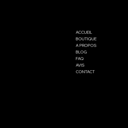
Beauté avec ELOLIFT
ELOLIFT
Contact
Menu
ACCUEIL
contact@elolift.com
BOUTIQUE
A PROPOS
BLOG
FAQ
AVIS
CONTACT
Mentions légales
Social
FAQ
Instagram
CGV
TikTok
Mentions légales
Snapchat
Politique de confidentialité
Politique de cookies