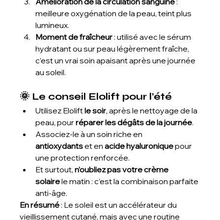
Amélioration de la circulation sanguine
 : 
meilleure oxygénation de la peau, teint plus 
lumineux.
Moment de fraîcheur
 : utilisé avec le sérum 
hydratant ou sur peau légèrement fraîche, 
c’est un vrai soin apaisant après une journée 
au soleil.
🌞 Le conseil Elolift pour l’été
Utilisez Elolift 
le soir
, après le nettoyage de la 
peau, pour 
réparer les dégâts de la journée
.
Associez-le à un soin riche en 
antioxydants
 et en 
acide hyaluronique
 pour 
une protection renforcée.
Et surtout, 
n’oubliez pas votre crème 
solaire
 le matin : c’est la combinaison parfaite 
anti-âge.
En résumé
 : Le soleil est un accélérateur du 
vieillissement cutané, mais avec une routine 