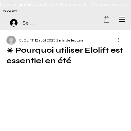
Livraison gratuite à partir de 40€ d'achats et - 10% pour toutes 
ELOLIFT
Se connecter
ELOLIFT
12 août 2025
2 min de lecture
☀️ Pourquoi utiliser Elolift est
essentiel en été