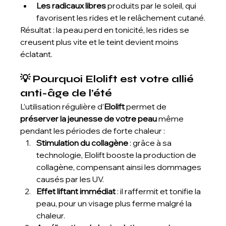
Les radicaux libres
 produits par le soleil, qui 
favorisent les rides et le relâchement cutané.
Résultat : la peau perd en tonicité, les rides se 
creusent plus vite et le teint devient moins 
éclatant.
💡 Pourquoi Elolift est votre allié 
anti-âge de l’été
L’utilisation régulière d’
Elolift
 permet de 
préserver la jeunesse de votre peau
 même 
pendant les périodes de forte chaleur :
Stimulation du collagène
 : grâce à sa 
technologie, Elolift booste la production de 
collagène, compensant ainsi les dommages 
causés par les UV.
Effet liftant immédiat
 : il raffermit et tonifie la 
peau, pour un visage plus ferme malgré la 
chaleur.