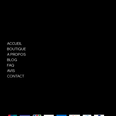
ELOLIFT
Menu
Mentions légales
ACCUEIL
FAQ
BOUTIQUE
CGV
A PROPOS
Mentions légales
BLOG
Politique de confidentialité
FAQ
Politique de cookies
AVIS
CONTACT
We accept the following payment methods