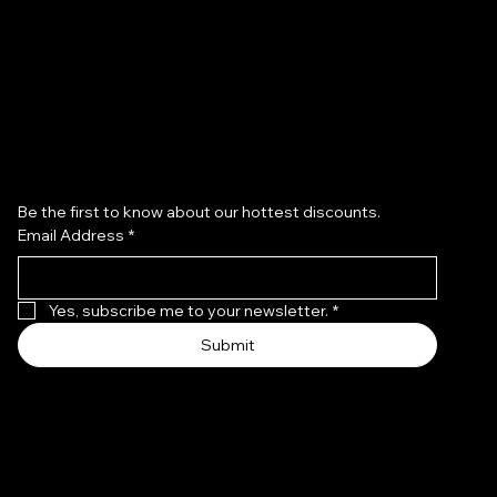
Rejoignez notre communauté beauté !
Be the first to know about our hottest discounts. 
Email Address
*
Yes, subscribe me to your newsletter.
*
Submit